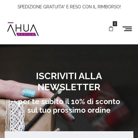
SPEDIZIONE GRATUITA* E RESO CON IL RIMBORSO!
0
ISCRIVITI ALLA
NEWSLETTER
per te subito il 10
% di sconto
sul tuo prossimo ordine