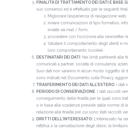
FINALITÀ DI TRATTAMENTO DEI DATI E BASE G
suo consenso ed è effettuato per le seguenti finali
Migliorare l’esperienza di navigazione web;
inviare comunicazioni di tipo formativo, inf
inviate via mail / form;
procedere con l’iscrizione alla newsletter (
Valutare il comportamento degli utenti e mod
loro comportamento (cookie).
DESTINATARI DEI DATI
: Nei limiti pertinenti alle
comunicati a partner, società di consulenza, azien
Suoi dati non saranno in alcun modo oggetto di diff
sono indicati nel Documento sulla Privacy, aggio
TRASFERIMENTO DEI DATI ALL’ESTERO
: i dat
PERIODO DI CONSERVAZIONE
: I dati raccolti 
conseguimento delle finalità per le quali sono tratt
o in base alle scadenze previste dalle norme di le
relazione alle finalità per cui sono stati raccolti v
DIRITTI DELL’INTERESSATO:
L’interessato ha sem
rettifica o la cancellazione degli stessi, la limitaz