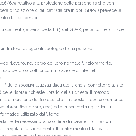
16/679 relativo alla protezione delle persone fisiche con
bera circolazione di tali dati” (da ora in poi “GDPR”) prevede la
ento dei dati personali.
el trattamento, ai sensi dell’art. 13 del GDPR, pertanto, Le fornisce
van
tratterà le seguenti tipologie di dati personali:
to web rilevano, nel corso del loro normale funzionamento,
nell’uso dei protocolli di comunicazione di Internet)
ili.
 IP dei dispositivi utilizzati dagli utenti che si connettono al sito,
 delle risorse richieste, l’orario della richiesta, il metodo
er, la dimensione del file ottenuto in risposta, il codice numerico
er (buon fine, errore, ecc.) ed altri parametri riguardanti il
formatico utilizzato dall’utente.
rettamente necessario, al solo fine di ricavare informazioni
ne il regolare funzionamento. Il conferimento di tali dati è