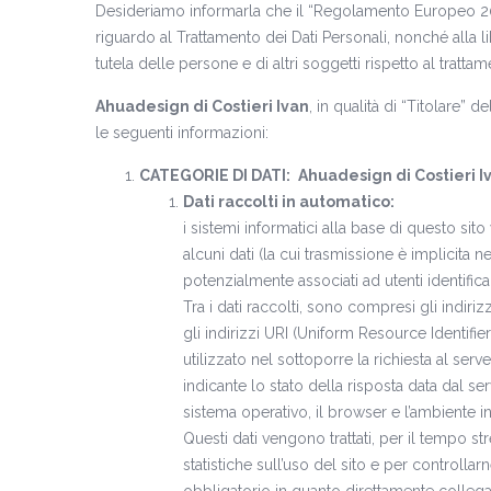
Desideriamo informarla che il “Regolamento Europeo 20
riguardo al Trattamento dei Dati Personali, nonché alla li
tutela delle persone e di altri soggetti rispetto al trattam
Ahuadesign di Costieri Ivan
, in qualità di “Titolare” d
le seguenti informazioni:
CATEGORIE DI DATI:
Ahuadesign di Costieri I
Dati raccolti in automatico:
i sistemi informatici alla base di questo si
alcuni dati (la cui trasmissione è implicita 
potenzialmente associati ad utenti identificab
Tra i dati raccolti, sono compresi gli indirizzi
gli indirizzi URI (Uniform Resource Identifier)
utilizzato nel sottoporre la richiesta al serv
indicante lo stato della risposta data dal serv
sistema operativo, il browser e l’ambiente in
Questi dati vengono trattati, per il tempo st
statistiche sull’uso del sito e per controllar