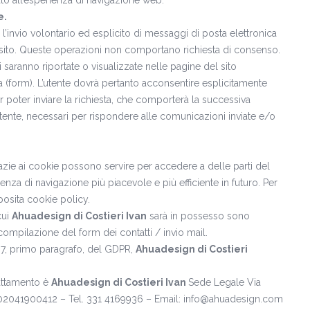
to all’esperienza di navigazione web.
e.
 l’invio volontario ed esplicito di messaggi di posta elettronica
to sito. Queste operazioni non comportano richiesta di consenso.
i saranno riportate o visualizzate nelle pagine del sito
ta (form). L’utente dovrà pertanto acconsentire esplicitamente
 per poter inviare la richiesta, che comporterà la successiva
ittente, necessari per rispondere alle comunicazioni inviate e/o
grazie ai cookie possono servire per accedere a delle parti del
erienza di navigazione più piacevole e più efficiente in futuro. Per
posita
cookie policy
.
cui
Ahuadesign di Costieri Ivan
sarà in possesso sono
a compilazione del form dei contatti / invio mail.
t. 37, primo paragrafo, del GDPR,
Ahuadesign di Costieri
trattamento è
Ahuadesign di Costieri Ivan
Sede Legale Via
Iva 02041900412 – Tel. 331 4169936 – Email: info@ahuadesign.com