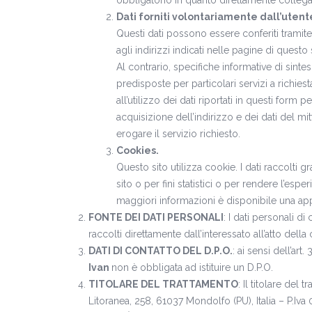
obbligatorio in quanto direttamente collega
Dati forniti volontariamente dall’utent
Questi dati possono essere conferiti tramite
agli indirizzi indicati nelle pagine di ques
Al contrario, specifiche informative di sintes
predisposte per particolari servizi a richies
all’utilizzo dei dati riportati in questi form
acquisizione dell’indirizzo e dei dati del m
erogare il servizio richiesto.
Cookies.
Questo sito utilizza cookie. I dati raccolti 
sito o per fini statistici o per rendere l’esp
maggiori informazioni è disponibile una ap
FONTE DEI DATI PERSONALI
: I dati personali di 
raccolti direttamente dall’interessato all’atto dell
DATI DI CONTATTO DEL D.P.O.
: ai sensi dell’ar
Ivan
non è obbligata ad istituire un D.P.O.
TITOLARE DEL TRATTAMENTO
: Il titolare del 
Litoranea, 258, 61037 Mondolfo (PU), Italia – P.