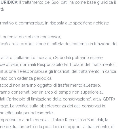
IURIDICA
: Il trattamento dei Suoi dati, ha come base giuridica il
tà:
ormativo e commerciale, in risposta alle specifiche richieste
in prsenza di esplicito consenso);
ificare la proposizione di offerta dei contenuti in funzione del
 finalità di trattamento indicate, i Suoi dati potranno essere
de private, nominati Responsabili dal Titolare del Trattamento. I
usione. I Responsabili e gli Incaricati del trattamento in carica
rnato con cadenza periodica.
i raccolti non saranno oggetto di trasferimento all’estero.
verranno conservati per un arco di tempo non superiore al
ati (“principio di limitazione della conservazione”, art.5, GDPR)
gge. La verifica sulla obsolescenza dei dati conservati in
iene effettuata periodicamente.
pre diritto a richiedere al Titolare l’accesso ai Suoi dati, la
ione del trattamento o la possibilità di opporsi al trattamento, di