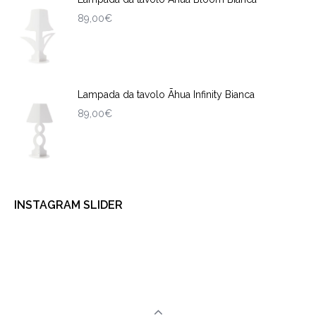
89,00
€
Lampada da tavolo Āhua Infinity Bianca
89,00
€
INSTAGRAM SLIDER