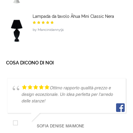
Lampada da tavolo Āhua Mini Classic Nera
Valutato
by Mancinidanny91
5
su 5
COSA DICONO DI NOI
Ottimo rapporto qualità-prezzo e
design eccezionale. Un idea perfetta per l'arredo
delle stanze!
SOFIA DENISE MAIMONE