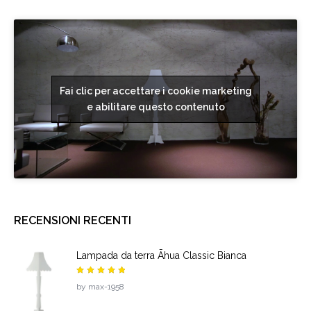
Fai clic per accettare i cookie marketing
e abilitare questo contenuto
RECENSIONI RECENTI
Lampada da terra Āhua Classic Bianca
Valutato
by max-1958
5
su 5