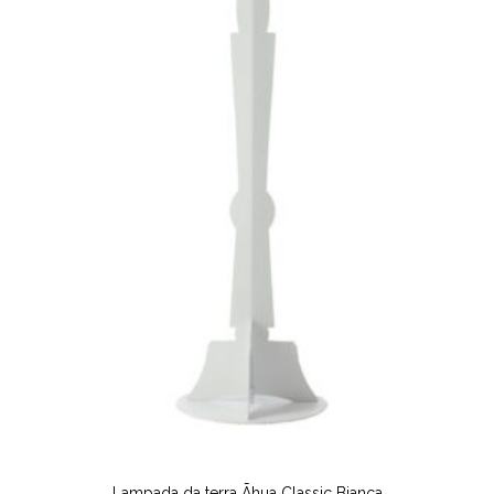
Lampada da terra Āhua Classic Bianca